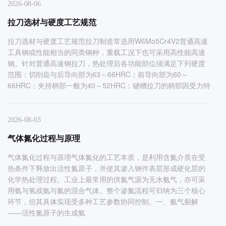
2026-08-06
拉刀选材与硬度工艺规范
拉刀选材与硬度工艺规范拉刀制造常选用W6Mo5Cr4V2普通高速
工具钢或性能相当的同类钢种，重载工况下也可采用高性能高速
钢。针对普通高速钢拉刀，热处理后各功能部位须满足下列硬度
范围：切削齿与后导向部为63～66HRC；前导向部为60～
66HRC；夹持柄部一般为40～52HRC；键槽拉刀的柄部因受力特
2026-08-03
气体氮化过程与原理
气体氮化过程与原理气体氮化的工艺本质，是利用含氮介质在受
热条件下释放出活性氮原子，并使其渗入钢件表层形成硬化层的
化学热处理过程。工业上最常用的供氮气源为无水氨气，亦可采
用氨与氢或氨与氮的混合气体。整个渗氮流程可归纳为三个核心
环节，但其具体实现受多种工艺参数协同控制。一、氨气裂解
——活性氮原子的生成氨